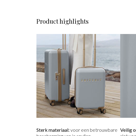
Product highlights
Sterk materiaal:
voor een betrouwbare
Veilig 
bescherming van je spullen.
slot vo