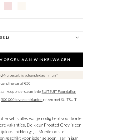
(S & L)
VOEGEN AAN WINKELWAGEN
ad
Nu besteld is volgende dag in huis*
erzending
vanaf €50
 aankoop ondersteun je de
SUITSUIT Foundation
n
500.000 tevreden klanten
reizen met SUITSUIT
fferset is alles wat je nodig hebt voor korte
gere vakanties. De kleur Frosted Grey is een
 tijdloos midden grijs. Moeiteloos te
n geschikt voor ieder seizoen, jaar in jaar