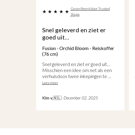
oor Trusted
Geverifieerd door Trusted
Shops
Snel geleverd en ziet er
goed uit…
skoffer (76
Fusion - Orchid Bloom - Reiskoffer
(76 cm)
k nodig De
ig.
Snel geleverd en ziet er goed uit…
Misschien een idee om net als een
verhuisdoos twee inkepingen te …
Lees meer
Kim v.
🇳🇱
- December 02, 2025