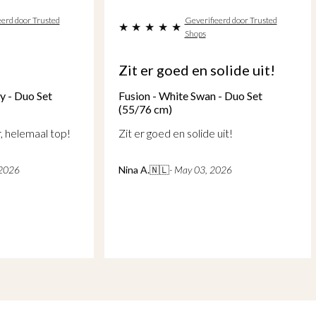
eerd door Trusted
Geverifieerd door Trusted
Shops
n
Zit er goed en solide uit!
y - Duo Set
Fusion - White Swan - Duo Set
(55/76 cm)
r, helemaal top!
Zit er goed en solide uit!
 2026
Nina A.
🇳🇱
- May 03, 2026