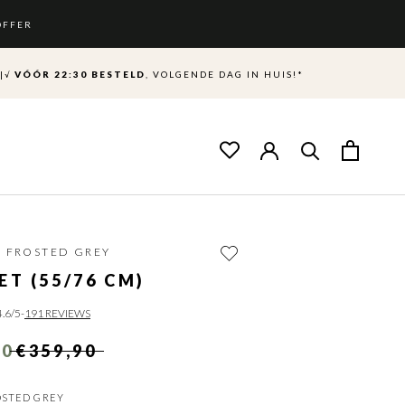
OFFER
|
√
VÓÓR 22:30 BESTELD
, VOLGENDE DAG IN HUIS!*
|
FROSTED GREY
ET (55/76 CM)
4.6
/5
-
191 REVIEWS
90
€359,90
OSTED GREY