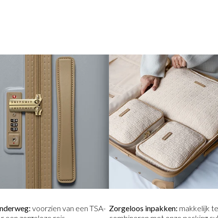
onderweg:
voorzien van een TSA-
Zorgeloos inpakken:
makkelijk t
or een zorgeloze reis.
combineren met onze packing cu