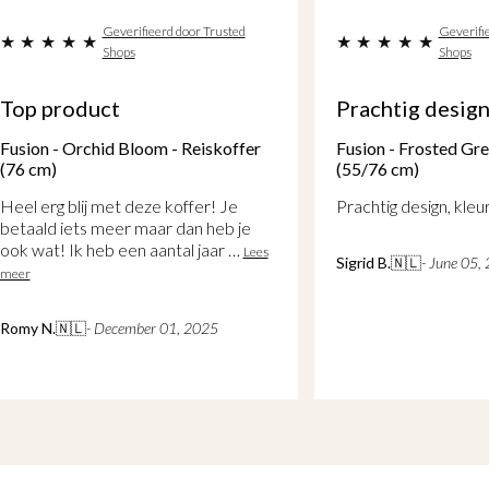
Geverifieerd door Trusted
Geverifi
Shops
Shops
Top product
Prachtig desig
Fusion - Orchid Bloom - Reiskoffer
Fusion - Frosted Gre
(76 cm)
(55/76 cm)
Heel erg blij met deze koffer! Je
Prachtig design, kleu
betaald iets meer maar dan heb je
ook wat! Ik heb een aantal jaar …
Lees
Sigrid B.
🇳🇱
- June 05,
meer
Romy N.
🇳🇱
- December 01, 2025