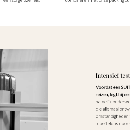
Intensief t
Voordat een SUIT
reizen, legt hij ee
namelijk onderwo
die allemaal ontw
omstandigheden te
moeiteloos doorst