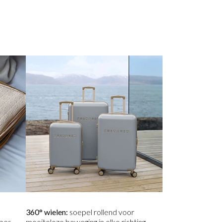
e
360° wielen:
soepel rollend voor
bes.
moeiteloze beweging in elke richting.