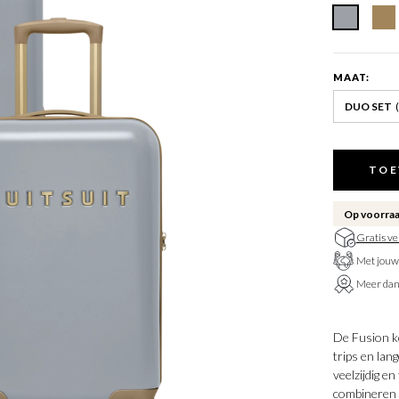
MAAT:
DUO SET
TOE
Op voorra
Gratis v
Met jouw
Meer da
De Fusion ko
trips en lan
veelzijdig en
combineren e