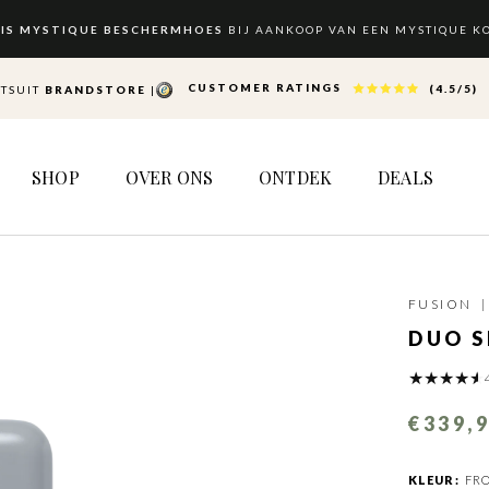
IS MYSTIQUE BESCHERMHOES
BIJ AANKOOP VAN EEN MYSTIQUE K
CUSTOMER RATINGS
(4.5/5)
ITSUIT
BRANDSTORE
|
SHOP
OVER ONS
ONTDEK
DEALS
SHOP
OVER ONS
ONTDEK
DEALS
FUSION
DUO S
€339,
KLEUR:
FR