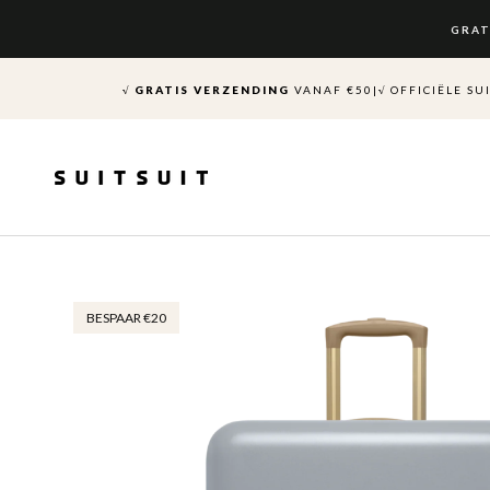
Ga
naar
GRAT
content
√
GRATIS VERZENDING
VANAF €50
|
√
OFFICIËLE SU
BESPAAR €20